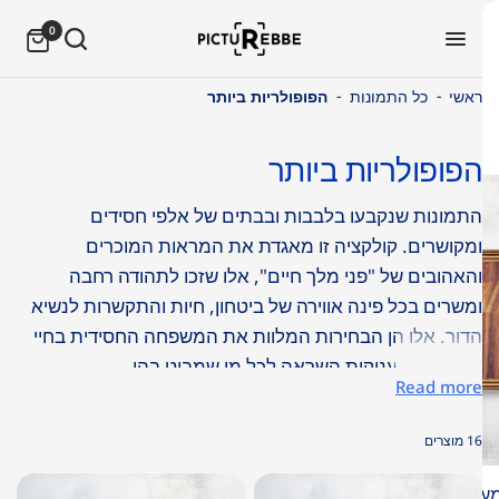
0
-
-
ראשי
כל התמונות
הפופולריות ביותר
הפופולריות ביותר
במבצע
התמונות שנקבעו בלבבות ובבתים של אלפי חסידים
ומקושרים. קולקציה זו מאגדת את המראות המוכרים
והאהובים של "פני מלך חיים", אלו שזכו לתהודה רחבה
ומשרים בכל פינה אווירה של ביטחון, חיות והתקשרות לנשיא
הדור. אלו הן הבחירות המלוות את המשפחה החסידית בחיי
היום-יום ומעניקות השראה לכל מי שמביט בהן.
Read more
רוצים לדעת אילו תמונות של הרבי הן האהובות ביותר על
16 מוצרים
לקוחותינו? כאן תמצאו את גלריית הנבחרים – הצילומים
המבוקשים ביותר המופקים כפריטי אמנות יוקרתיים ומוכנים
#802
תמונת הרבי מחייך #832
במבצע
במבצע