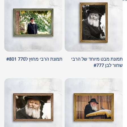
לתלייה מידית. בין אם אתם מחפשים תמונה מרכזית לסלון,
למשרד או כמתנה מכובדת לאירוע מיוחד, הקולקציה הזו
מציעה את השילוב המנצח בין איכות ייצור לערך פנימי עמוק.
ניתן להזמין את התמונות במגוון גימורים מובילים כמו זכוכית
אקרילית, קנבס איכותי או מסגור עץ, המעניקים מראה
מרשים ועמידות לשנים רבות.
תמונת מבט מיוחד של הרבי
תמונת הרבי מחוץ ל770 #801
שחור לבן #777
במבצע
במבצע